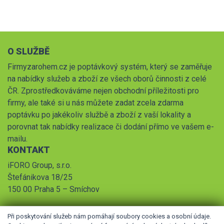
O SLUŽBĚ
Firmyzarohem.cz je poptávkový systém, který se zaměřuje
na nabídky služeb a zboží ze všech oborů činnosti z celé
ČR. Zprostředkováváme nejen obchodní příležitosti pro
firmy, ale také si u nás můžete zadat zcela zdarma
poptávku po jakékoliv službě a zboží z vaší lokality a
porovnat tak nabídky realizace či dodání přímo ve vašem e-
mailu.
KONTAKT
iFORO Group, s.r.o.
Štefánikova 18/25
150 00 Praha 5 – Smíchov
Při poskytování služeb nám pomáhají soubory cookies a osobní údaje.