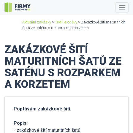
Togg
navig
Aktuální zakázky
>
Textil a oděvy
> Zakázkové šití maturitních
šatů ze saténu s rozparkem a korzetem
ZAKÁZKOVÉ ŠITÍ
MATURITNÍCH ŠATŮ ZE
SATÉNU S ROZPARKEM
A KORZETEM
Poptávám zakázkové šití:
Popis:
- zakázkové šití maturitních šatů