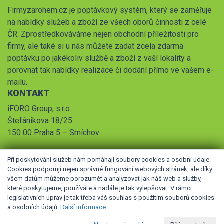
Firmyzarohem.cz je poptávkový systém, který se zaměřuje
na nabídky služeb a zboží ze všech oborů činnosti z celé
ČR. Zprostředkováváme nejen obchodní příležitosti pro
firmy, ale také si u nás můžete zadat zcela zdarma
poptávku po jakékoliv službě a zboží z vaší lokality a
porovnat tak nabídky realizace či dodání přímo ve vašem e-
mailu.
KONTAKT
iFORO Group, s.r.o.
Štefánikova 18/25
150 00 Praha 5 – Smíchov
Při poskytování služeb nám pomáhají soubory cookies a osobní údaje.
Cookies podporují nejen správné fungování webových stránek, ale díky
všem datům můžeme porozumět a analyzovat jak náš web a služby,
které poskytujeme, používáte a nadále je tak vylepšovat. V rámci
legislativních úprav je tak třeba váš souhlas s použitím souborů cookies
© 2026 iFORO Group, s.r.o.,
Obchodní podmínky
,
Pravidla
a osobních údajů.
Další informace
.
zpracování osobních údajů