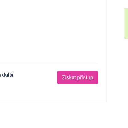
 další
Získat přístup