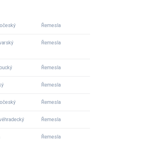
dočeský
Řemesla
varský
Řemesla
oucký
Řemesla
ký
Řemesla
dočeský
Řemesla
véhradecký
Řemesla
a
Řemesla