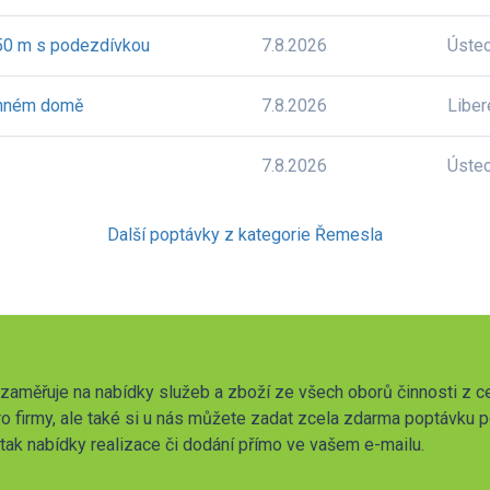
 50 m s podezdívkou
7.8.2026
Úste
dinném domě
7.8.2026
Liber
7.8.2026
Úste
Další poptávky z kategorie Řemesla
zaměřuje na nabídky služeb a zboží ze všech oborů činnosti z c
o firmy, ale také si u nás můžete zadat zcela zdarma poptávku 
t tak nabídky realizace či dodání přímo ve vašem e-mailu.