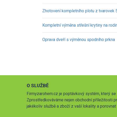
Zhotovení kompletního plotu z tvarovek
Kompletní výměna střešní krytiny na ro
Oprava dveří s výměnou spodního prkna
O SLUŽBĚ
Firmyzarohem.cz je poptávkový systém, který se 
Zprostředkováváme nejen obchodní příležitosti pr
jakékoliv službě a zboží z vaší lokality a porovna