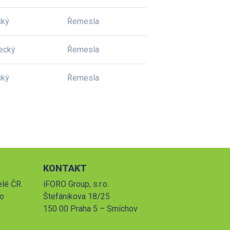
cký
Řemesla
ecký
Řemesla
cký
Řemesla
KONTAKT
elé ČR.
iFORO Group, s.r.o.
po
Štefánikova 18/25
150 00 Praha 5 – Smíchov