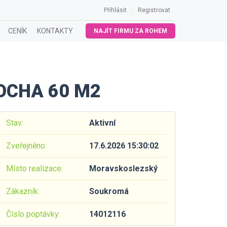
Přihlásit
Registrovat
CENÍK
KONTAKTY
NAJÍT FIRMU ZA ROHEM
OCHA 60 M2
Stav:
Aktivní
Zveřejněno:
17.6.2026 15:30:02
Místo realizace:
Moravskoslezský
Zákazník:
Soukromá
Číslo poptávky:
14012116