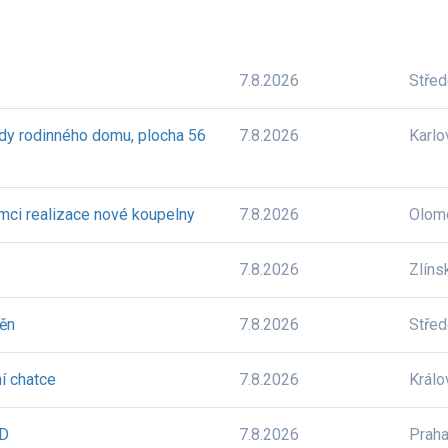
7.8.2026
Stře
dy rodinného domu, plocha 56
7.8.2026
Karlo
mci realizace nové koupelny
7.8.2026
Olom
7.8.2026
Zlíns
těn
7.8.2026
Stře
í chatce
7.8.2026
Králo
BD
7.8.2026
Prah