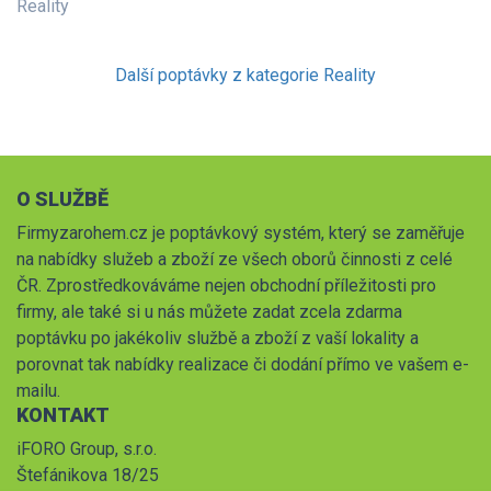
Reality
Další poptávky z kategorie Reality
O SLUŽBĚ
Firmyzarohem.cz je poptávkový systém, který se zaměřuje
na nabídky služeb a zboží ze všech oborů činnosti z celé
ČR. Zprostředkováváme nejen obchodní příležitosti pro
firmy, ale také si u nás můžete zadat zcela zdarma
poptávku po jakékoliv službě a zboží z vaší lokality a
porovnat tak nabídky realizace či dodání přímo ve vašem e-
mailu.
KONTAKT
iFORO Group, s.r.o.
Štefánikova 18/25