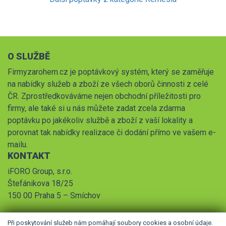
O SLUŽBĚ
Firmyzarohem.cz je poptávkový systém, který se zaměřuje
na nabídky služeb a zboží ze všech oborů činnosti z celé
ČR. Zprostředkováváme nejen obchodní příležitosti pro
firmy, ale také si u nás můžete zadat zcela zdarma
poptávku po jakékoliv službě a zboží z vaší lokality a
porovnat tak nabídky realizace či dodání přímo ve vašem e-
mailu.
KONTAKT
iFORO Group, s.r.o.
Štefánikova 18/25
150 00 Praha 5 – Smíchov
Při poskytování služeb nám pomáhají soubory cookies a osobní údaje.