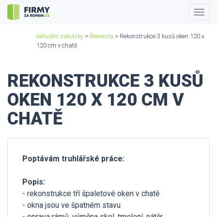
Togg
navig
Aktuální zakázky
>
Řemesla
> Rekonstrukce 3 kusů oken 120 x
120 cm v chatě
REKONSTRUKCE 3 KUSŮ
OKEN 120 X 120 CM V
CHATĚ
Poptávám truhlářské práce:
Popis:
- rekonstrukce tří špaletové oken v chatě
- okna jsou ve špatném stavu
- oprava rámů, výměna skel, tmelení, nátěr