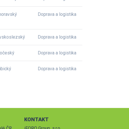
moravský
Doprava a logistika
vskoslezský
Doprava a logistika
dočeský
Doprava a logistika
bický
Doprava a logistika
KONTAKT
elé ČR.
iFORO Group, s.r.o.