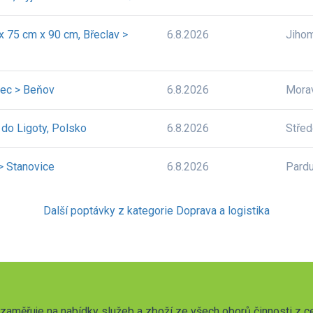
 75 cm x 90 cm, Břeclav >
6.8.2026
Jiho
nec > Beňov
6.8.2026
Mora
 do Ligoty, Polsko
6.8.2026
Stře
 > Stanovice
6.8.2026
Pardu
Další poptávky z kategorie Doprava a logistika
zaměřuje na nabídky služeb a zboží ze všech oborů činnosti z c