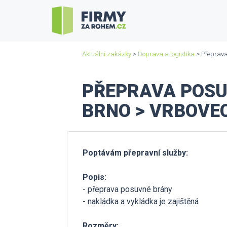
Aktuální zakázky
>
Doprava a logistika
> Přeprava
PŘEPRAVA POSUV
BRNO > VRBOVE
Poptávám přepravní služby:
Popis:
- přeprava posuvné brány
- nakládka a vykládka je zajištěná
Rozměry: