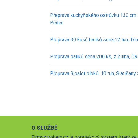
Přeprava kuchyňského ostrůvku 130 cm x
Praha
Přeprava 30 kusů balíků sena,12 tun, Tři
Přeprava balíků sena 200 ks, z Žilina, ČR
Přeprava 9 palet bloků, 10 tun, Slatiňany
O SLUŽBĚ
Firmyzarohem.cz je poptávkový systém, který se 