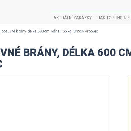
AKTUÁLNÍ ZAKÁZKY
JAK TO FUNGUJE
 posuvné brány, délka 600 cm, váha 165 kg, Brno > Vrbovec
NÉ BRÁNY, DÉLKA 600 CM
C