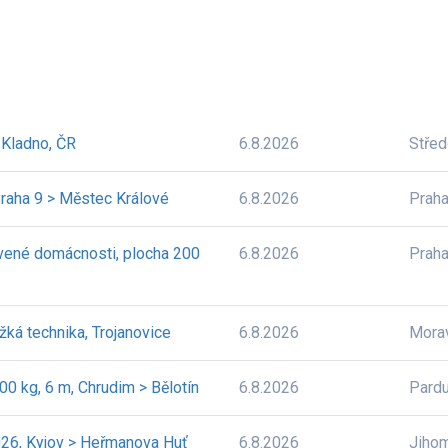
> Kladno, ČR
6.8.2026
Stře
Praha 9 > Městec Králové
6.8.2026
Prah
avené domácnosti, plocha 200
6.8.2026
Prah
žká technika, Trojanovice
6.8.2026
Mora
0 kg, 6 m, Chrudim > Bělotín
6.8.2026
Pardu
2026, Kyjov > Heřmanova Huť
6.8.2026
Jiho