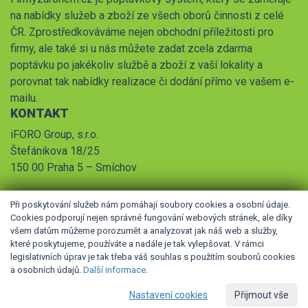
na nabídky služeb a zboží ze všech oborů činnosti z celé
ČR. Zprostředkováváme nejen obchodní příležitosti pro
firmy, ale také si u nás můžete zadat zcela zdarma
poptávku po jakékoliv službě a zboží z vaší lokality a
porovnat tak nabídky realizace či dodání přímo ve vašem e-
mailu.
KONTAKT
iFORO Group, s.r.o.
Štefánikova 18/25
150 00 Praha 5 – Smíchov
Při poskytování služeb nám pomáhají soubory cookies a osobní údaje.
Cookies podporují nejen správné fungování webových stránek, ale díky
všem datům můžeme porozumět a analyzovat jak náš web a služby,
které poskytujeme, používáte a nadále je tak vylepšovat. V rámci
legislativních úprav je tak třeba váš souhlas s použitím souborů cookies
© 2026 iFORO Group, s.r.o.,
Obchodní podmínky
,
Pravidla
a osobních údajů.
Další informace
.
zpracování osobních údajů
Nastavení cookies
Přijmout vše