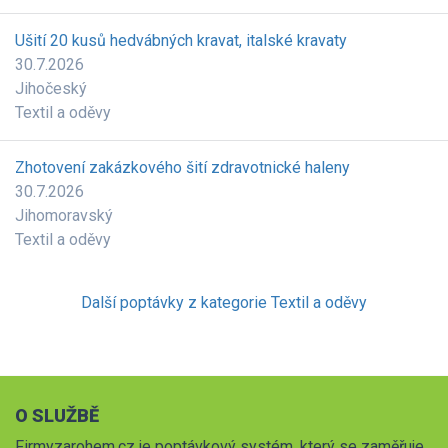
Ušití 20 kusů hedvábných kravat, italské kravaty
30.7.2026
Jihočeský
Textil a oděvy
Zhotovení zakázkového šití zdravotnické haleny
30.7.2026
Jihomoravský
Textil a oděvy
Další poptávky z kategorie Textil a oděvy
O SLUŽBĚ
Firmyzarohem.cz je poptávkový systém, který se zaměřuje