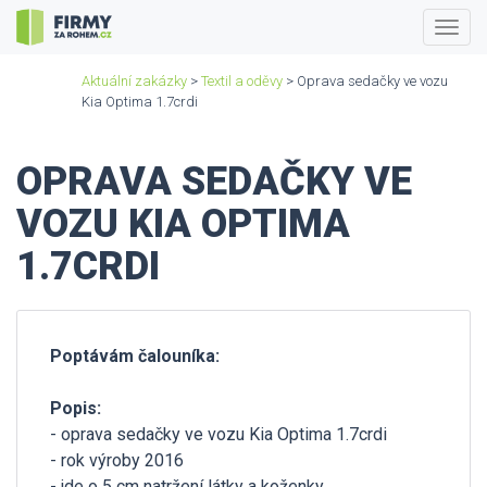
Togg
navig
Aktuální zakázky
>
Textil a oděvy
> Oprava sedačky ve vozu
Kia Optima 1.7crdi
OPRAVA SEDAČKY VE
VOZU KIA OPTIMA
1.7CRDI
Poptávám čalouníka:
Popis:
- oprava sedačky ve vozu Kia Optima 1.7crdi
- rok výroby 2016
- jde o 5 cm natržení látky a koženky